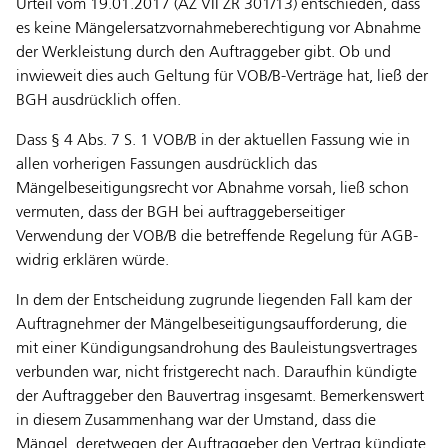
Urteil vom 19.01.2017 (AZ VII ZR 301/13) entschieden, dass
es keine Mängelersatzvornahmeberechtigung vor Abnahme
der Werkleistung durch den Auftraggeber gibt. Ob und
inwieweit dies auch Geltung für VOB/B-Verträge hat, ließ der
BGH ausdrücklich offen.
Dass § 4 Abs. 7 S. 1 VOB/B in der aktuellen Fassung wie in
allen vorherigen Fassungen ausdrücklich das
Mängelbeseitigungsrecht vor Abnahme vorsah, ließ schon
vermuten, dass der BGH bei auftraggeberseitiger
Verwendung der VOB/B die betreffende Regelung für AGB-
widrig erklären würde.
In dem der Entscheidung zugrunde liegenden Fall kam der
Auftragnehmer der Mängelbeseitigungsaufforderung, die
mit einer Kündigungsandrohung des Bauleistungsvertrages
verbunden war, nicht fristgerecht nach. Daraufhin kündigte
der Auftraggeber den Bauvertrag insgesamt. Bemerkenswert
in diesem Zusammenhang war der Umstand, dass die
Mängel, deretwegen der Auftraggeber den Vertrag kündigte,