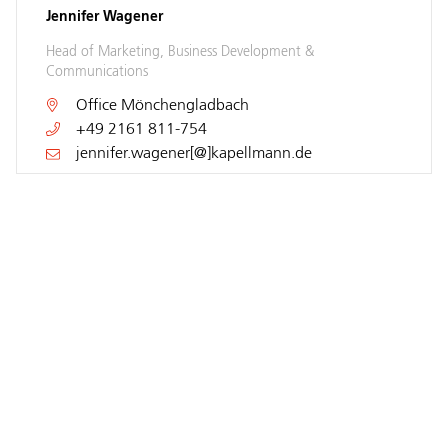
Jennifer Wagener
Head of Marketing, Business Development &
Communications
Office
Mönchengladbach
+49 2161 811-754
jennifer.wagener[@]kapellmann.de