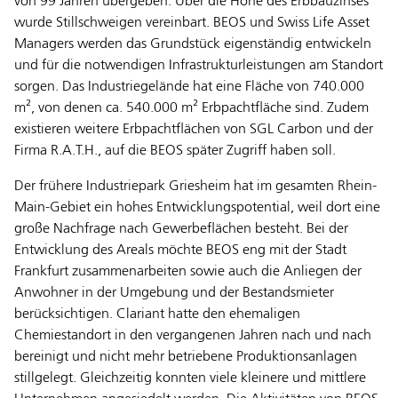
von 99 Jahren übergeben. Über die Höhe des Erbbauzinses
wurde Stillschweigen vereinbart. BEOS und Swiss Life Asset
Managers werden das Grundstück eigenständig entwickeln
und für die notwendigen Infrastrukturleistungen am Standort
sorgen. Das Industriegelände hat eine Fläche von 740.000
m², von denen ca. 540.000 m² Erbpachtfläche sind. Zudem
existieren weitere Erbpachtflächen von SGL Carbon und der
Firma R.A.T.H., auf die BEOS später Zugriff haben soll.
Der frühere Industriepark Griesheim hat im gesamten Rhein-
Main-Gebiet ein hohes Entwicklungspotential, weil dort eine
große Nachfrage nach Gewerbeflächen besteht. Bei der
Entwicklung des Areals möchte BEOS eng mit der Stadt
Frankfurt zusammenarbeiten sowie auch die Anliegen der
Anwohner in der Umgebung und der Bestandsmieter
berücksichtigen. Clariant hatte den ehemaligen
Chemiestandort in den vergangenen Jahren nach und nach
bereinigt und nicht mehr betriebene Produktionsanlagen
stillgelegt. Gleichzeitig konnten viele kleinere und mittlere