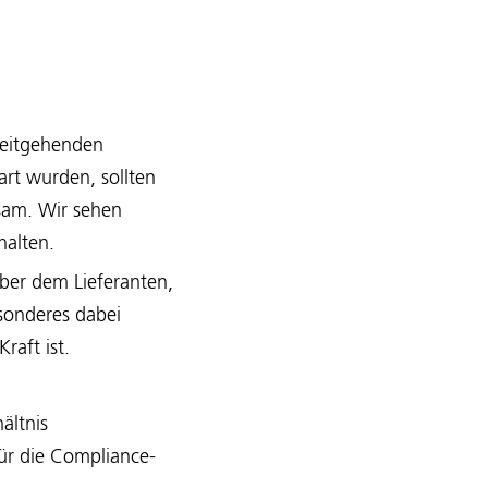
 weitgehenden
rt wurden, sollten
ksam. Wir sehen
halten.
ber dem Lieferanten,
sonderes dabei
raft ist.
ältnis
ür die Compliance-