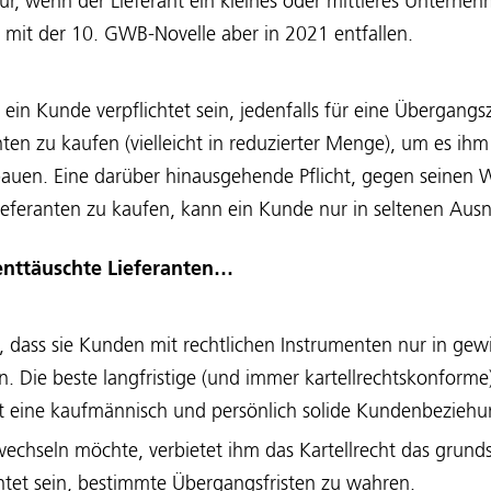
r, wenn der Lieferant ein kleines oder mittleres Unterneh
 mit der 10. GWB-Novelle aber in 2021 entfallen.
 ein Kunde verpflichtet sein, jedenfalls für eine Übergangsz
nten zu kaufen (vielleicht in reduzierter Menge), um es ih
uen. Eine darüber hinausgehende Pflicht, gegen seinen Wi
eferanten zu kaufen, kann ein Kunde nur in seltenen Aus
enttäuschte Lieferanten…
, dass sie Kunden mit rechtlichen Instrumenten nur in ge
. Die beste langfristige (und immer kartellrechtskonforme)
 eine kaufmännisch und persönlich solide Kundenbeziehu
hseln möchte, verbietet ihm das Kartellrecht das grundsä
chtet sein, bestimmte Übergangsfristen zu wahren.