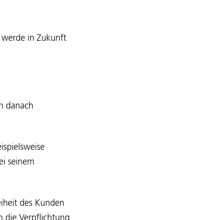
r werde in Zukunft
nn danach
ispielsweise
ei seinem
eiheit des Kunden
m die Verpflichtung