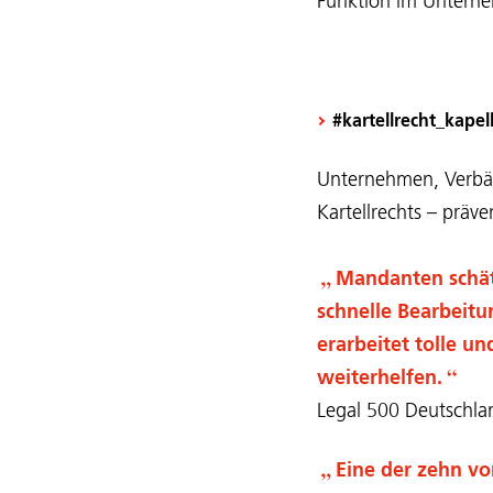
Funktion im Unterne
#kartellrecht_kape
Unternehmen, Verbän
Kartellrechts – präv
Mandanten schätz
schnelle Bearbeitu
erarbeitet tolle u
weiterhelfen.
Legal 500 Deutschl
Eine der zehn vo