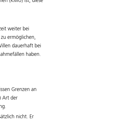
men (KMU) ist, diese
eit weiter bei
m zu ermöglichen,
llen dauerhaft bei
nahmefällen haben.
wissen Grenzen an
 Art der
ng.
tzlich nicht. Er