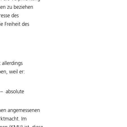
ten zu beziehen
eresse des
e Freiheit des
allerdings
n, weil er:
t – absolute
 einen angemessenen
rktmacht. Im