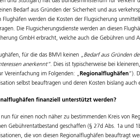
n und Stuttgart) hat das Bundesministerium für Verkehr u
 einen Bedarf aus Gründen der Sicherheit und aus verkehrs
n Flughäfen werden die Kosten der Flugsicherung unmittel
ragen. Die Flugsicherungsdienste werden an diesen Flughä
cherung GmbH erbracht, welche auch die Gebühren und A
Flughäfen, für die das BMVI keinen
„Bedarf aus Gründen der
Interessen anerkennt“
. Dies ist typischerweise bei kleineren
zur Vereinfachung im Folgenden: „
Regionalflughäfen
“). 
sation selbst beauftragen und deren Kosten bislang auch 
onalflughäfen finanziell unterstützt werden?
 nun für einen noch näher zu bestimmenden Kreis von Reg
enen Gebührentatbestand geschaffen (§ 27d Abs. 1a und 1b
isationen, die von diesen Regionalflughäfen beauftragt w