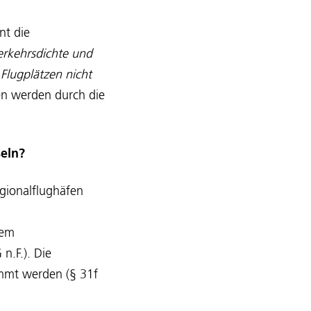
nt die
erkehrsdichte und
 Flugplätzen nicht
fen werden durch die
seln?
egionalflughäfen
dem
n.F.). Die
immt werden (§ 31f