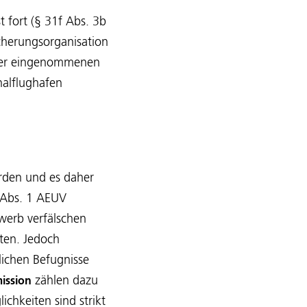
 fort (§ 31f Abs. 3b
icherungsorganisation
e der eingenommenen
nalflughafen
erden und es daher
7 Abs. 1 AEUV
werb verfälschen
ten. Jedoch
lichen Befugnisse
zählen dazu
ission
ichkeiten sind strikt