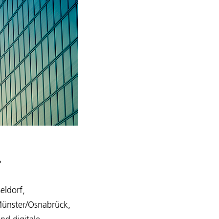
?
eldorf,
Münster/Osnabrück,