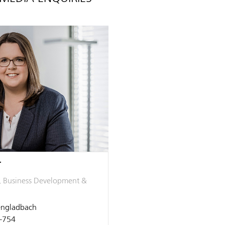
r
, Business Development &
ngladbach
-754