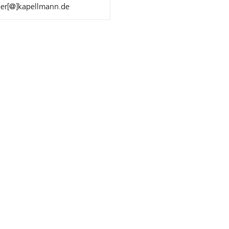
ner[@]kapellmann.de