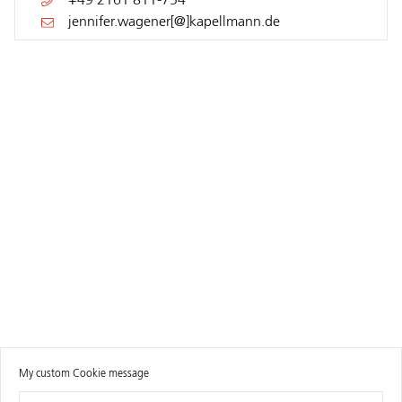
+49 2161 811-754
jennifer.wagener[@]kapellmann.de
My custom Cookie message