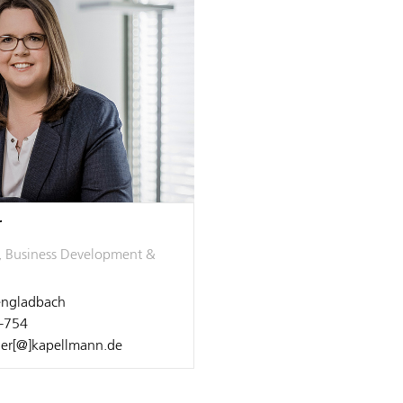
r
, Business Development &
ngladbach
-754
ner[@]kapellmann.de