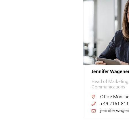
Jennifer Wagene
Head of Marketing
Communications
Office
Mönche
+49 2161 811
jennifer.wage