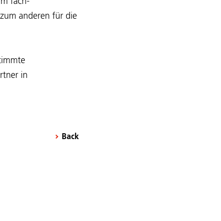
im fach-
 zum anderen für die
stimmte
tner in
Back