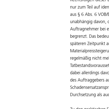
Rechtsfolgen dieser
nur zum Teil auf id
aus § 6 Abs. 6 VOB/
unabhängig davon, ob
Auftragnehmer bei e
begrenzt. Das bedeut
späteren Zeitpunkt a
Materialpreissteiger
regelmäßig nicht me
Tatbestandsvorausse
dabei allerdings dav
des Auftraggebers au
Schadensersatzanspr
Durchsetzung als au