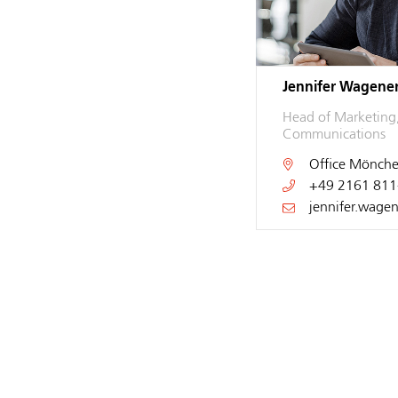
Jennifer Wagene
Head of Marketing
Communications
Office
Mönche
+49 2161 811
jennifer.wage