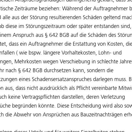
 beiden Anspruchsgrundlagen dahingehend geklärt, dass s
entische Zeiträume beziehen: Während der Auftragnehmer 
B alle aus der Störung resultierenden Schäden geltend ma
 diese im Störungszeitraum oder später entstanden sind, 
inem Anspruch aus § 642 BGB auf die Schäden des Störu
et, dass ein Auftragnehmer die Erstattung von Kosten, die
nfallen ( wie bspw. längere Vorhaltekosten, Lohn- und
ungen, Mehrkosten wegen Verschiebung in schlechte Jahresz
hr nach § 642 BGB durchsetzen kann, sondern die
tzungen eines Schadensersatzanspruches darlegen muss. B
on aus, dass nicht ausdrücklich als Pflicht vereinbarte Mi
ch keine Vertragspflichten darstellen, deren Verletzung
üche begründen könnte. Diese Entscheidung wird also sow
ch die Abwehr von Ansprüchen aus Bauzeitnachträgen erhe