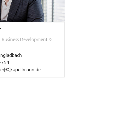
r
, Business Development &
ngladbach
-754
ner[@]kapellmann.de