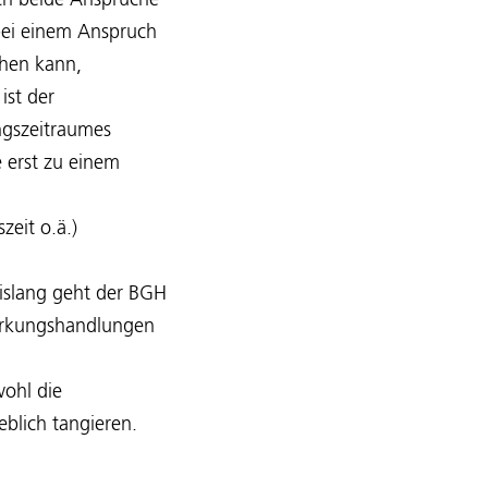
ich beide Ansprüche
bei einem Anspruch
chen kann,
ist der
ngszeitraumes
 erst zu einem
eit o.ä.)
islang geht der BGH
twirkungshandlungen
ohl die
blich tangieren.