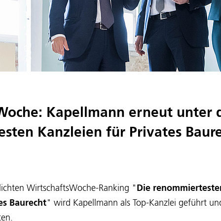
Woche: Kapellmann erneut unter 
sten Kanzleien für Privates Baur
tlichten WirtschaftsWoche-Ranking "
Die renommierteste
es Baurecht
" wird Kapellmann als Top-Kanzlei geführt und
ten.