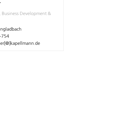
r
, Business Development &
ngladbach
-754
ner[@]kapellmann.de