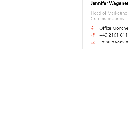
Jennifer Wagene
Head of Marketing
Communications
Office
Mönche
+49 2161 811
jennifer.wage