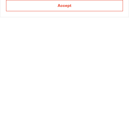
Accept
KAPELLMANN
PRACTICE GROUPS
SECTOR GROUPS