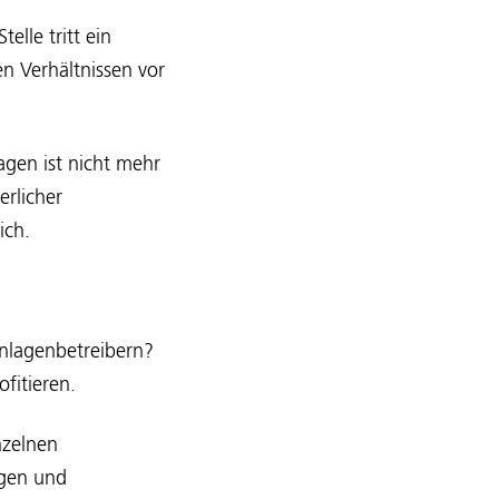
lle tritt ein
en Verhältnissen vor
agen ist nicht mehr
rlicher
ich.
nlagenbetreibern?
fitieren.
nzelnen
ngen und