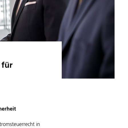
 für
herheit
tromsteuerrecht in