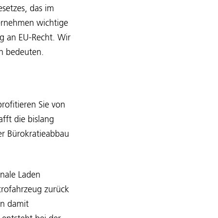
esetzes, das im
ernehmen wichtige
ng an EU-Recht. Wir
en bedeuten.
rofitieren Sie von
fft die bislang
er Bürokratieabbau
onale Laden
ktrofahrzeug zurück
en damit