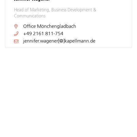
Head of Marketing, Business Development &
Communications
Office
Mönchengladbach
+49 2161 811-754
jennifer.wagener[@]kapellmann.de