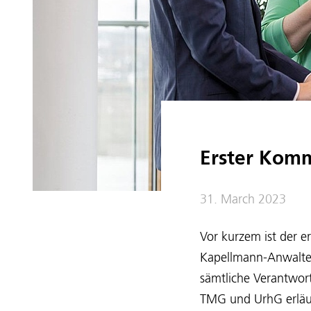
Erster Komm
31. March 2023
Vor kurzem ist der 
Kapellmann-Anwalt
sämtliche Verantwor
TMG und UrhG erläute