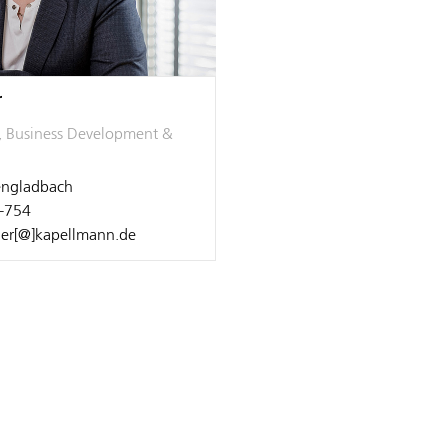
r
, Business Development &
ngladbach
-754
ner[@]kapellmann.de