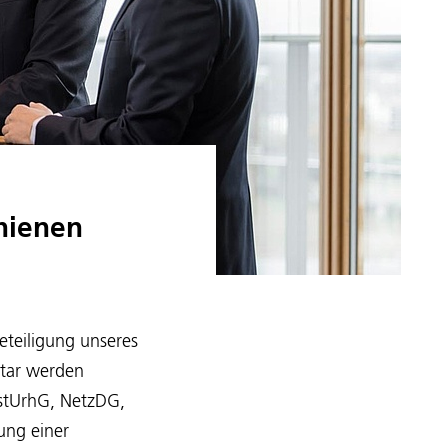
hienen
eteiligung unseres
tar werden
nstUrhG, NetzDG,
ung einer