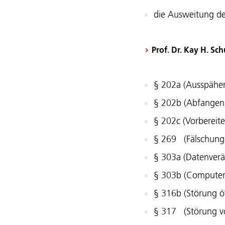
die Ausweitung de
Prof. Dr. Kay H. S
§ 202a (Ausspähe
§ 202b (Abfangen
§ 202c (Vorbereit
§ 269 (Fälschung 
§ 303a (Datenver
§ 303b (Computer
§ 316b (Störung öf
§ 317 (Störung v