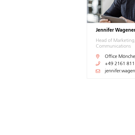
Jennifer Wagene
Head of Marketing
Communications
Office
Mönche
+49 2161 811
jennifer.wage