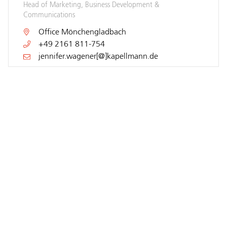
Head of Marketing, Business Development &
Communications
Office
Mönchengladbach
+49 2161 811-754
jennifer.wagener[@]kapellmann.de