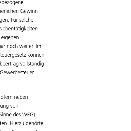
tzbezogene
uerlichen Gewinn
gen. Für solche
Nebentätigkeiten
 eigenen
ar noch weiter. Im
steuergesetz können
eertrag vollständig
e Gewerbesteuer
 sofern neben
uung von
Sinne des WEG)
ten. Hierzu gehörte