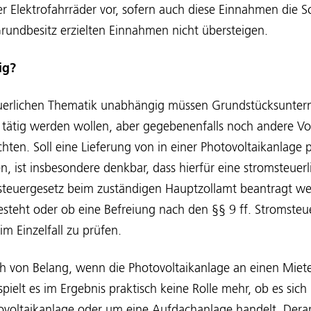
r Elektrofahrräder vor, sofern auch diese Einnahmen die 
undbesitz erzielten Einnahmen nicht übersteigen.
ig?
uerlichen Thematik unabhängig müssen Grundstücksunter
 tätig werden wollen, aber gegebenenfalls noch andere Vo
hten. Soll eine Lieferung von in einer Photovoltaikanlage
n, ist insbesondere denkbar, dass hierfür eine stromsteuerl
steuergesetz beim zuständigen Hauptzollamt beantragt w
esteht oder ob eine Befreiung nach den §§ 9 ff. Stromsteu
im Einzelfall zu prüfen.
lich von Belang, wenn die Photovoltaikanlage an einen Miete
 spielt es im Ergebnis praktisch keine Rolle mehr, ob es si
tovoltaikanlage oder um eine Aufdachanlage handelt. Dera