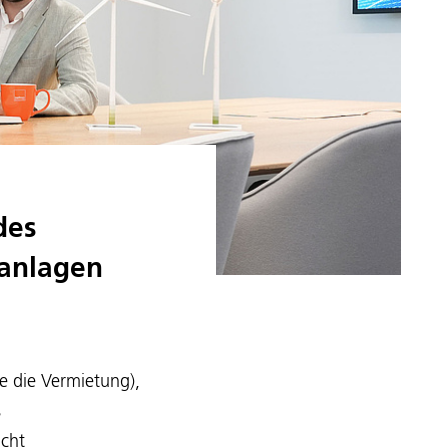
des
kanlagen
e die Vermietung),
s
icht