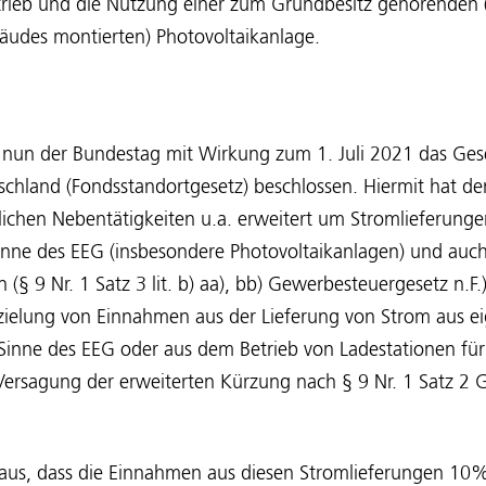
trieb und die Nutzung einer zum Grundbesitz gehörenden (
udes montierten) Photovoltaikanlage.
 nun der Bundestag mit Wirkung zum 1. Juli 2021 das Ges
schland (Fondsstandortgesetz) beschlossen. Hiermit hat d
lichen Nebentätigkeiten u.a. erweitert um Stromlieferung
inne des EEG (insbesondere Photovoltaikanlagen) und auc
 (§ 9 Nr. 1 Satz 3 lit. b) aa), bb) Gewerbesteuergesetz n.F
rzielung von Einnahmen aus der Lieferung von Strom aus e
inne des EEG oder aus dem Betrieb von Ladestationen für
 Versagung der erweiterten Kürzung nach § 9 Nr. 1 Satz 2
oraus, dass die Einnahmen aus diesen Stromlieferungen 10