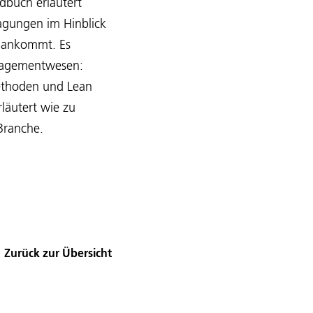
ndbuch erläutert
agungen im Hinblick
g ankommt. Es
anagementwesen:
Methoden und Lean
läutert wie zu
Branche.
Zurück zur Übersicht