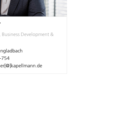
r
, Business Development &
ngladbach
-754
ner[@]kapellmann.de