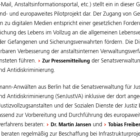
E-Mail, Anstaltsinformationsportal, etc.) stellt ein in diese
and- und europaweites Pilotprojekt dar. Der Zugang von 
 zu digitalen Medien entspricht einer gesetzlichen Forde
chung des Lebens im Vollzug an die allgemeinen Lebensver
 der Gefangenen und Sicherungsverwahrten fördern. Die Digi
ürbaren Verbesserung der anstaltsinternen Verwaltungsverf
ensteten führen.
der Senats­verwaltung
Zur Pressemitteilung
nd Antidiskriminierung.
ann-Anwälten aus Berlin hat die Senatsverwaltung für Jus
d Antidiskriminierung (SenJustVA) inklusive der dort ange
r Justizvollzugsanstalten und der Sozialen Dienste der Justiz
fassend zur Vorbereitung und Durchführung des europawei
erfahrens beraten:
und
Dr. Martin Jansen
Tobias Freibe
 beraten regelmäßig zur Beschaffung bei Infrastrukturpro