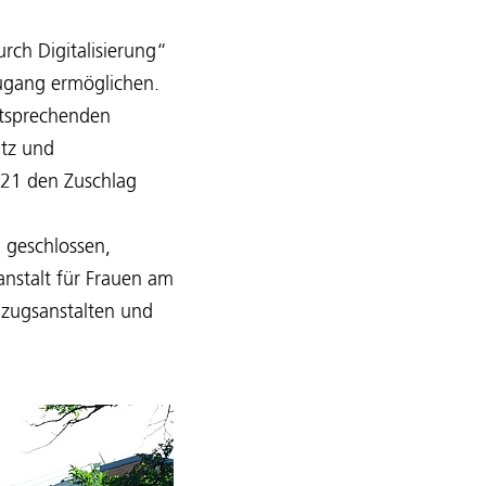
urch Digitalisierung“
zugang ermöglichen.
ntsprechenden
utz und
21 den Zuschlag
 geschlossen,
anstalt für Frauen am
lzugsanstalten und