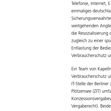
Telefonie, Internet, 
einmaliges deutschl
Sicherungsverwahrten
weitgehenden Anglei
die Resozialisierung
zugleich zu einer sp
Entlastung der Bedi
Verbraucherschutz u
Ein Team von Kapellm
Verbraucherschutz un
IT-Stelle der Berline
Plötzensee (ZIT) um
Konzessionsvergabev
Vergaberecht). Beide