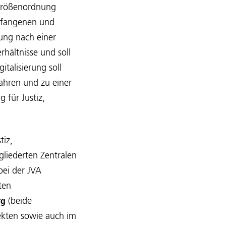
r Größenordnung
Gefangenen und
rung nach einer
hältnisse und soll
talisierung soll
ahren und zu einer
 für Justiz,
tiz,
gliederten Zentralen
 bei der JVA
ten
(beide
rg
jekten sowie auch im