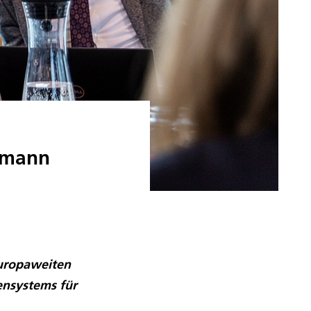
llmann
europaweiten
ensystems für