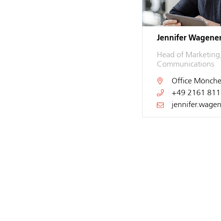
Jennifer Wagene
Head of Marketing
Communications
Office
Mönche
+49 2161 811
jennifer.wage