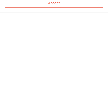
Accept
KAPELLMANN
PRACTICE GROUPS
SECTOR GROUPS