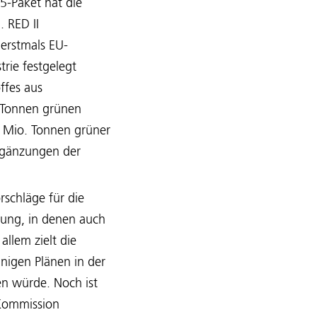
5-Paket hat die
 RED II
 erstmals EU-
rie festgelegt
ffes aus
. Tonnen grünen
 5 Mio. Tonnen grüner
rgänzungen der
rschläge für die
nung, in denen auch
llem zielt die
nigen Plänen in der
n würde. Noch ist
 Kommission