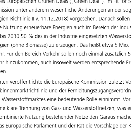
s Europäischen Grünen Deals („Green Deal“). Im Fit for 5
ssion unter anderem wesentliche Änderungen an der sog.
ien-Richtlinie II v. 11.12.2018) vorgesehen. Danach sollen
e Nutzung erneuerbare Energien auch im Bereich der Indust
s bis 2030 50 % des in der Industrie eingesetzten Wassersto
gien (ohne Biomasse) zu erzeugen. Das heißt etwa 5 Mio
hr. Für den Bereich Verkehr sollen noch einmal zusätzlich
Jahr hinzukommen, auch insoweit werden entsprechende E
hen.
en veröffentlichte die Europäische Kommission zuletzt Vo
innenmarktrichtlinie und der Fernleitungszugangsverord
 Wasserstoffmarktes eine bedeutende Rolle einnimmt. Vor a
ne klare Trennung von Gas- und Wasserstoffnetzen, was ei
kombinierte Nutzung bestehender Netze den Garaus mache
das Europäische Parlament und der Rat die Vorschläge der