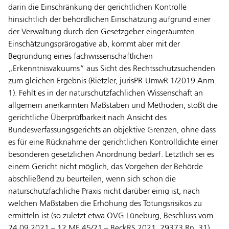
darin die Einschränkung der gerichtlichen Kontrolle
hinsichtlich der behördlichen Einschätzung aufgrund einer
der Verwaltung durch den Gesetzgeber eingeräumten
Einschätzungsprärogative ab, kommt aber mit der
Begründung eines fachwissenschaftlichen
„Erkenntnisvakuums“ aus Sicht des Rechtsschutzsuchenden
zum gleichen Ergebnis (Rietzler, jurisPR-UmwR 1/2019 Anm.
1). Fehlt es in der naturschutzfachlichen Wissenschaft an
allgemein anerkannten Maßstäben und Methoden, stößt die
gerichtliche Überprüfbarkeit nach Ansicht des
Bundesverfassungsgerichts an objektive Grenzen, ohne dass
es für eine Rücknahme der gerichtlichen Kontrolldichte einer
besonderen gesetzlichen Anordnung bedarf. Letztlich sei es
einem Gericht nicht möglich, das Vorgehen der Behörde
abschließend zu beurteilen, wenn sich schon die
naturschutzfachliche Praxis nicht darüber einig ist, nach
welchen Maßstäben die Erhöhung des Tötungsrisikos zu
ermitteln ist (so zuletzt etwa OVG Lüneburg, Beschluss vom
24.09.2021 – 12 ME 45/21 – BeckRS 2021, 29373 Rn. 31).