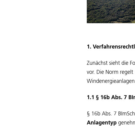
1. Verfahrensrecht
Zunächst sieht die 
vor. Die Norm regel
Windenergieanlagen
1.1 § 16b Abs. 7 B
§ 16b Abs. 7 BImSch
Anlagentyp
genehm