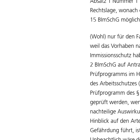
Absatz 1 Nummer 1 BI
Rechtslage, wonach 
15 BImSchG möglich 
(Wohl) nur für den 
weil das Vorhaben na
Immissionsschutz ha
2 BImSchG auf Antra
Prüfprogramms im Hin
des Arbeitsschutzes 
Prüfprogramm des § 
geprüft werden, wen
nachteilige Auswirk
Hinblick auf den Ar
Gefährdung führt, is