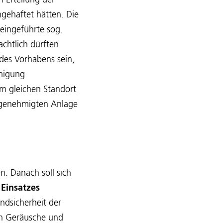
 Erteilung der
gehaftet hätten. Die
eingeführte sog.
chtlich dürften
des Vorhabens sein,
hmigung
m gleichen Standort
r genehmigten Anlage
n. Danach soll sich
s
Einsatzes
ndsicherheit der
ch Geräusche und