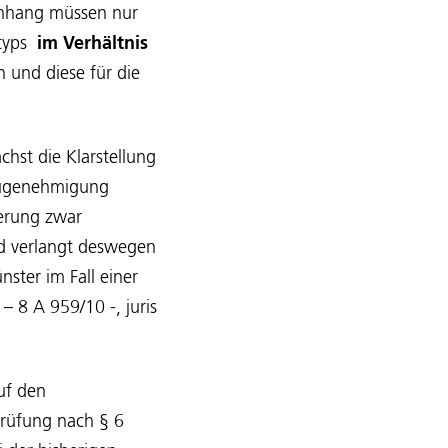
nhang müssen nur
ntyps
im Verhältnis
 und diese für die
hst die Klarstellung
Neugenehmigung
derung zwar
d verlangt deswegen
ter im Fall einer
 8 A 959/10 -, juris
uf den
Prüfung nach § 6