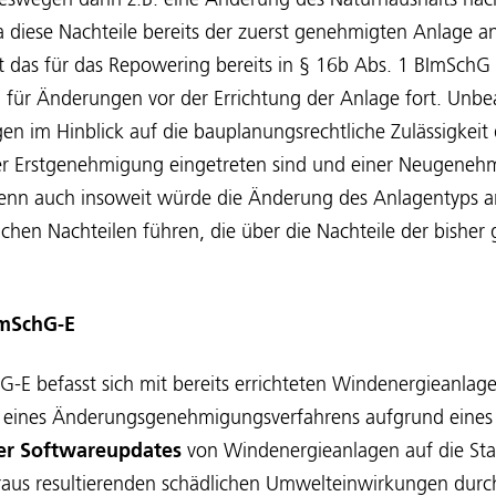
eswegen dann z.B. eine Änderung des Naturhaushalts nach
diese Nachteile bereits der zuerst genehmigten Anlage an
 das für das Repowering bereits in § 16b Abs. 1 BImSchG 
für Änderungen vor der Errichtung der Anlage fort. Unbea
 im Hinblick auf die bauplanungsrechtliche Zulässigkeit 
der Erstgenehmigung eingetreten sind und einer Neugene
nn auch insoweit würde die Änderung des Anlagentyps a
ichen Nachteilen führen, die über die Nachteile der bishe
ImSchG-E
-E befasst sich mit bereits errichteten Windenergieanlage
 eines Änderungsgenehmigungsverfahrens aufgrund eine
der Softwareupdates
von Windenergieanlagen auf die Sta
raus resultierenden schädlichen Umwelteinwirkungen dur