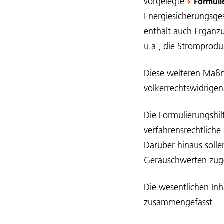
vorgelegte
Formuli
Energiesicherungsges
enthält auch Ergänzu
u.a., die Stromprodu
Diese weiteren Maßn
völkerrechtswidrigen 
Die Formulierungshil
verfahrensrechtlich
Darüber hinaus soll
Geräuschwerten zug
Die wesentlichen Inh
zusammengefasst.