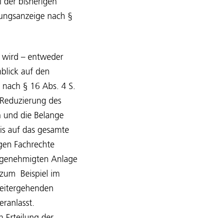
 der bisherigen
ungsanzeige nach §
t wird – entweder
blick auf den
nach § 16 Abs. 4 S.
 Reduzierung des
n und die Belange
eis auf das gesamte
gen Fachrechte
r genehmigten Anlage
zum Beispiel im
weitergehenden
eranlasst.