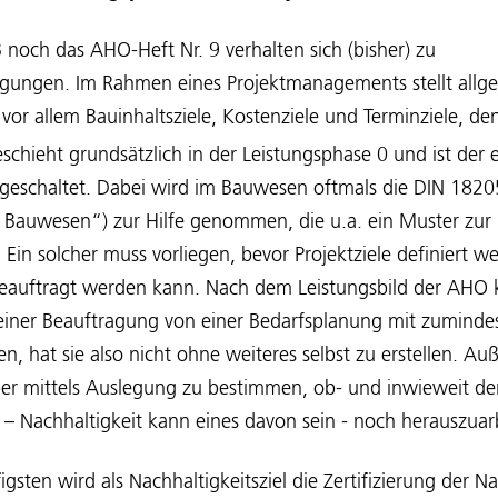
och das AHO-Heft Nr. 9 verhalten sich (bisher) zu
gungen. Im Rahmen eines Projektmanagements stellt allge
o vor allem Bauinhaltsziele, Kostenziele und Terminziele, den
eschieht grundsätzlich in der Leistungsphase 0 und ist der 
rgeschaltet. Dabei wird im Bauwesen oftmals die DIN 182
Bauwesen“) zur Hilfe genommen, die u.a. ein Muster zur E
. Ein solcher muss vorliegen, bevor Projektziele definiert
 beauftragt werden kann. Nach dem Leistungsbild der AHO 
seiner Beauftragung von einer Bedarfsplanung mit zumindes
en, hat sie also nicht ohne weiteres selbst zu erstellen. A
aber mittels Auslegung zu bestimmen, ob- und inwieweit der
e – Nachhaltigkeit kann eines davon sein - noch herauszuar
igsten wird als Nachhaltigkeitsziel die Zertifizierung der Na