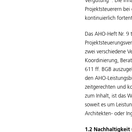
Vergütung“. Die Inh
Projektsteuerern be
kontinuierlich forten
Das AHO-Heft Nr. 9 t
Projektsteuerungsve
zwei verschiedene Ve
Koordinierung, Bera
611 ff. BGB auszugeh
den AHO-Leistungsbil
zeitgerechten und k
zum Inhalt, ist das 
soweit es um Leistun
Architekten- oder Ing
1.2 Nachhaltigkeit