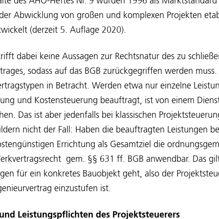
alte des AHO-Heftes Nr. 9 wurden 1996 als Marktstandard 
i der Abwicklung von großen und komplexen Projekten etab
twickelt (derzeit 5. Auflage 2020).
rifft dabei keine Aussagen zur Rechtsnatur des zu schließ
rtrages, sodass auf das BGB zurückgegriffen werden muss
rtragstypen in Betracht. Werden etwa nur einzelne Leistu
tung und Kostensteuerung beauftragt, ist von einem Dien
en. Das ist aber jedenfalls bei klassischen Projektsteueru
dern nicht der Fall: Haben die beauftragten Leistungen be
ostengünstigen Errichtung als Gesamtziel die ordnungsge
Werkvertragsrecht gem. §§ 631 ff. BGB anwendbar. Das gil
gen für ein konkretes Bauobjekt geht, also der Projektsteu
enieurvertrag einzustufen ist.
 und Leistungspflichten des Projektsteuerers