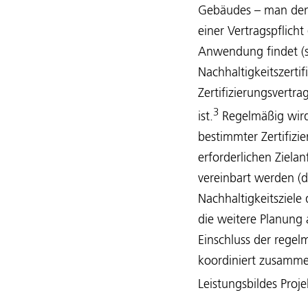
Gebäudes – man den
einer Vertragspflich
Anwendung findet (s.o
Nachhaltigkeitszerti
Zertifizierungsvertr
3
ist.
Regelmäßig wird 
bestimmter Zertifizi
erforderlichen Zielan
vereinbart werden (d
Nachhaltigkeitsziele 
die weitere Planung 
Einschluss der regel
koordiniert zusamme
Leistungsbildes Proj