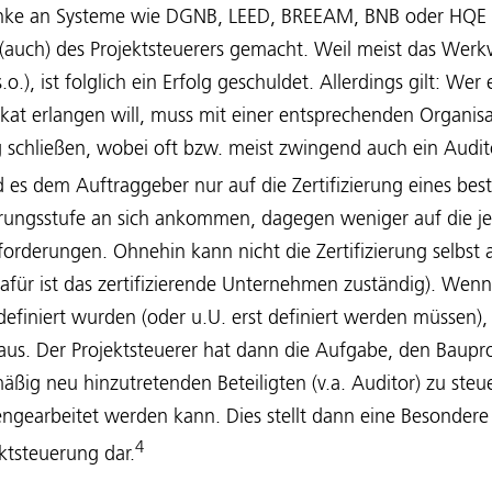
ke an Systeme wie DGNB, LEED, BREEAM, BNB oder HQE
t (auch) des Projektsteuerers gemacht. Weil meist das Werk
.), ist folglich ein Erfolg geschuldet. Allerdings gilt: Wer 
fikat erlangen will, muss mit einer entsprechenden Organis
ag schließen, wobei oft bzw. meist zwingend auch ein Audit
es dem Auftraggeber nur auf die Zertifizierung eines bes
erungsstufe an sich ankommen, dagegen weniger auf die je
forderungen. Ohnehin kann nicht die Zertifizierung selbst al
afür ist das zertifizierende Unternehmen zuständig). Wen
definiert wurden (oder u.U. erst definiert werden müssen), 
aus. Der Projektsteuerer hat dann die Aufgabe, den Baupr
mäßig neu hinzutretenden Beteiligten (v.a. Auditor) zu ste
ngearbeitet werden kann. Dies stellt dann eine Besondere
4
ektsteuerung dar.