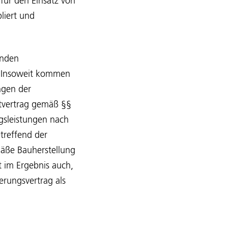
für den Einsatz von
liert und
enden
. Insoweit kommen
ngen der
stvertrag gemäß §§
ngsleistungen nach
treffend der
mäße Bauherstellung
t im Ergebnis auch,
erungsvertrag als