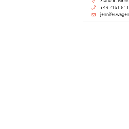
Standort
Mönc
+49 2161 811
jennifer.wage