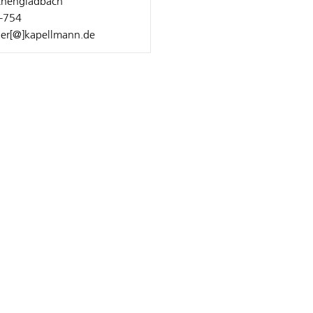
hengladbach
-754
ner[@]kapellmann.de