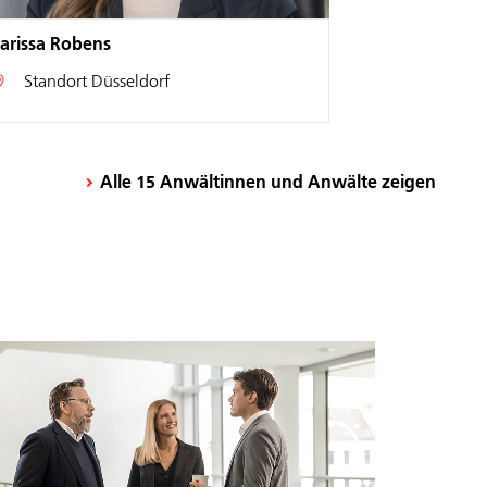
Dr. Walter Scheerbarth
Dr. Thorsten 
Standort
Düsseldorf
Standort
F
Alle 15 Anwältinnen und Anwälte zeigen