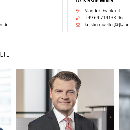
Dr. Kerstin Müller
Standort
Frankfurt
+49 69 719133-46
n.de
kerstin.mueller[@]kap
LTE