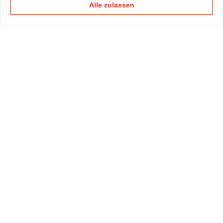
Alle zulassen
KAPELLMANN
PRAXISGRUPPEN
KOMPETENZTEAMS