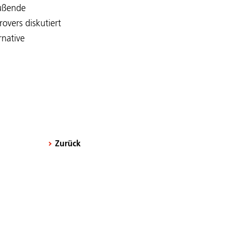
fußende
vers diskutiert
rnative
Zurück