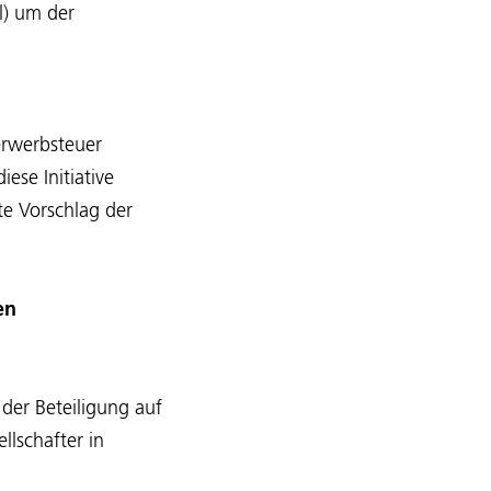
l) um der
erwerbsteuer
ese Initiative
te Vorschlag der
en
der Beteiligung auf
llschafter in