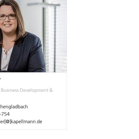
r
, Business Development &
hengladbach
-754
ner[@]kapellmann.de