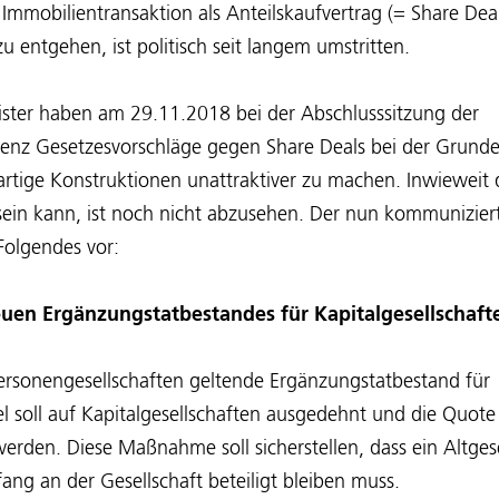
 Immobilientransaktion als Anteilskaufvertrag (= Share Dea
 entgehen, ist politisch seit langem umstritten.
ister haben am 29.11.2018 bei der Abschlusssitzung der
renz Gesetzesvorschläge gegen Share Deals bei der Grund
rtige Konstruktionen unattraktiver zu machen. Inwieweit di
h sein kann, ist noch nicht abzusehen. Der nun kommunizier
 Folgendes vor:
euen Ergänzungstatbestandes für Kapitalgesellschaft
Personengesellschaften geltende Ergänzungstatbestand für
l soll auf Kapitalgesellschaften ausgedehnt und die Quote 
rden. Diese Maßnahme soll sicherstellen, dass ein Altgese
g an der Gesellschaft beteiligt bleiben muss.