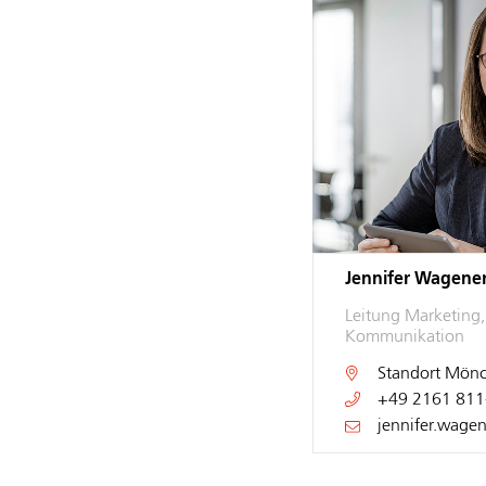
Jennifer Wagene
Leitung Marketing
Kommunikation
Standort
Mönc
+49 2161 811
jennifer.wage