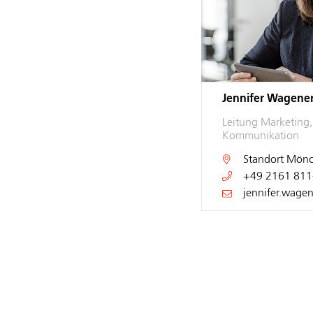
Jennifer Wagene
Leitung Marketing
Kommunikation
Standort
Mönc
+49 2161 811
jennifer.wage