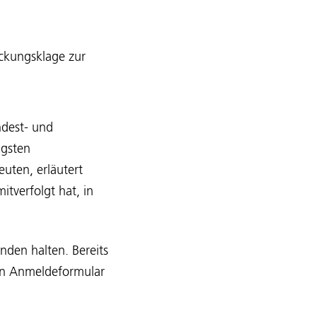
ockungsklage zur
ndest- und
ngsten
uten, erläutert
mitverfolgt hat, in
nden halten. Bereits
ein Anmeldeformular