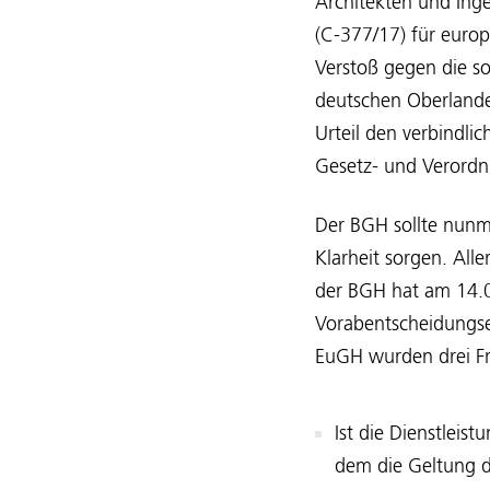
Architekten und Ing
(C-377/17) für europ
Verstoß gegen die so
deutschen Oberlandes
Urteil den verbindli
Gesetz- und Verord
Der BGH sollte nunm
Klarheit sorgen. All
der BGH hat am 14.0
Vorabentscheidungse
EuGH wurden drei Fr
Ist die Dienstleis
dem die Geltung d