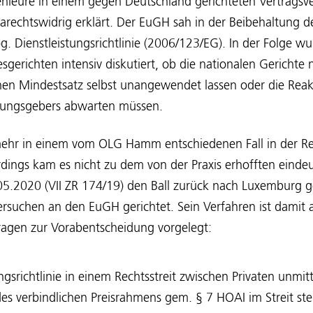
enieure in einem gegen Deutschland gerichteten Vertragsv
arechtswidrig erklärt. Der EuGH sah in der Beibehaltung de
g. Dienstleistungsrichtlinie (2006/123/EG). In der Folge w
gerichten intensiv diskutiert, ob die nationalen Gericht
chen Mindestsatz selbst unangewendet lassen oder die Rea
nungsgebers abwarten müssen.
ehr in einem vom OLG Hamm entschiedenen Fall in der Rev
erdings kam es nicht zu dem von der Praxis erhofften einde
5.2020 (VII ZR 174/19) den Ball zurück nach Luxemburg ge
rsuchen an den EuGH gerichtet. Sein Verfahren ist damit 
agen zur Vorabentscheidung vorgelegt:
tungsrichtlinie in einem Rechtsstreit zwischen Privaten unmi
es verbindlichen Preisrahmens gem. § 7 HOAI im Streit st