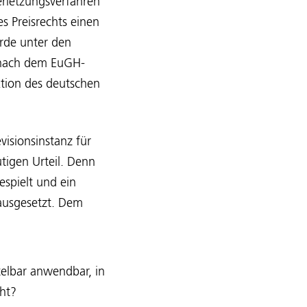
erletzungsverfahren
s Preisrechts einen
urde unter den
e nach dem EuGH-
ktion des deutschen
isionsinstanz für
utigen Urteil. Denn
spielt und ein
ausgesetzt. Dem
ttelbar anwendbar, in
eht?