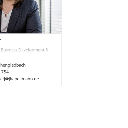
r
, Business Development &
hengladbach
-754
ner[@]kapellmann.de