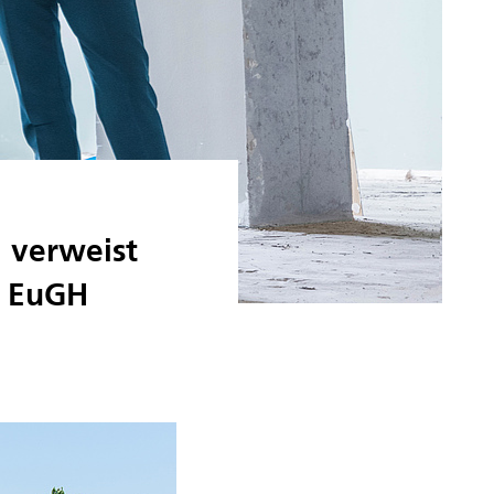
H verweist
n EuGH