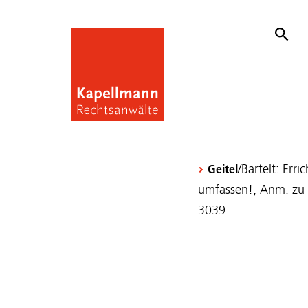
/Bartelt: Er
Geitel
umfassen!, Anm. zu
3039