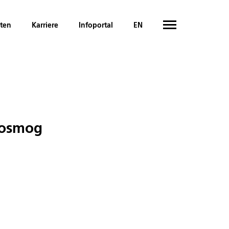
hten
Karriere
Infoportal
EN
rosmog