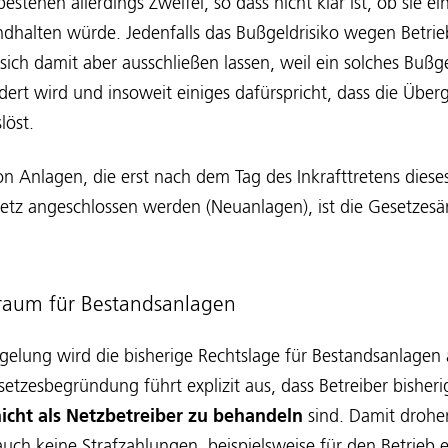
stehen allerdings Zweifel, so dass nicht klar ist, ob sie e
dhalten würde. Jedenfalls das Bußgeldrisiko wegen Betrie
ich damit aber ausschließen lassen, weil ein solches Bußge
ordert wird und insoweit einiges dafürspricht, dass die Ü
löst.
on Anlagen, die erst nach dem Tag des Inkrafttretens diese
etz angeschlossen werden (Neuanlagen), ist die Gesetzes
raum für Bestandsanlagen
gelung wird die bisherige Rechtslage für Bestandsanlagen
setzesbegründung führt explizit aus, dass Betreiber bishe
icht als Netzbetreiber zu behandeln
sind. Damit drohe
auch keine Strafzahlungen, beispielsweise für den Betrieb e