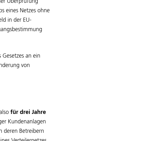
iner Überprüfung
bs eines Netzes ohne
ld in der EU-
bergangsbestimmung
s Gesetzes an ein
änderung von
 also
für drei Jahre
riger Kundenanlagen
n deren Betreibern
ines Verteilernetzes