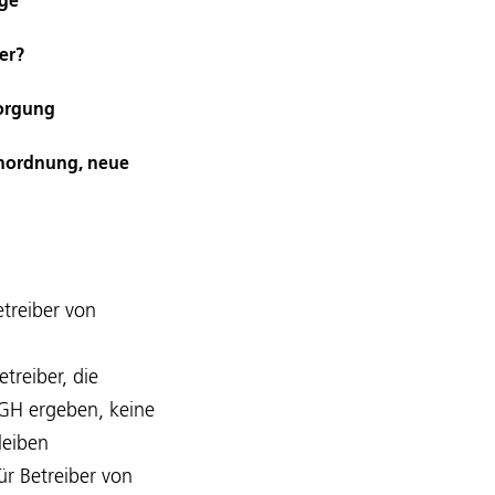
age
er?
sorgung
inordnung, neue
treiber von
treiber, die
BGH ergeben, keine
leiben
ür Betreiber von