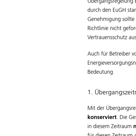
Übergangsregelung be
durch den EuGH stan
Genehmigung sollte s
Richtlinie nicht gef
Vertrauensschutz aus
Auch für Betreiber v
Energieversorgungsn
Bedeutung.
1. Übergangszeit
Mit der Übergangsre
konserviert
. Die Ge
in diesem Zeitraum
n
für diesen Zeitraum 