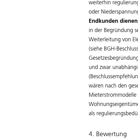
weiterhin regulierun
oder Niederspannun
Endkunden dienen
in der Begründung se
Weiterleitung von Ele
(siehe BGH-Beschlus
Gesetzesbegründung
und zwar unabhängig
(Beschlussempfehlung
wären nach den gese
Mieterstrommodelle 
Wohnungseigentümerg
als regulierungsbedür
4. Bewertung