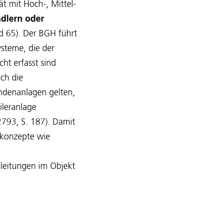
ät mit Hoch-, Mittel-
dlern oder
d 65). Der BGH führt
ysteme, die der
cht erfasst sind
ch die
ndenanlagen gelten,
ileranlage
2793, S. 187). Damit
skonzepte wie
leitungen im Objekt