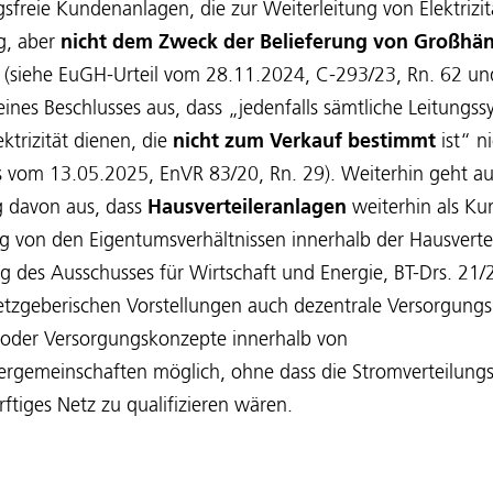
gsfreie Kundenanlagen, die zur Weiterleitung von Elektrizit
g, aber
nicht dem Zweck der Belieferung von Großhän
(siehe EuGH-Urteil vom 28.11.2024, C-293/23, Rn. 62 un
ines Beschlusses aus, dass „jedenfalls sämtliche Leitungss
ktrizität dienen, die
nicht zum Verkauf bestimmt
ist“ ni
s vom 13.05.2025, EnVR 83/20, Rn. 29). Weiterhin geht au
 davon aus, dass
Hausverteileranlagen
weiterhin als Ku
 von den Eigentumsverhältnissen innerhalb der Hausverte
 des Ausschusses für Wirtschaft und Energie, BT-Drs. 21/
tzgeberischen Vorstellungen auch dezentrale Versorgung
oder Versorgungskonzepte innerhalb von
emeinschaften möglich, ohne dass die Stromverteilungs
ftiges Netz zu qualifizieren wären.