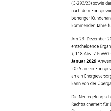
(C-293/23) sowie da
nach dem Energiewir
bisheriger Kundenanl
kommenden Jahre für
Am 23. Dezember 2025
entscheidende Ergä
§ 118 Abs. 7 EnWG s
Januar 2029
Anwend
2025 an ein Energie
an ein Energieversor
kann von der Überga
Die Neuregelung sch
Rechtssicherheit für