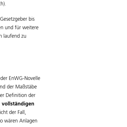
ch).
 Gesetzgeber bis
en und für weitere
n laufend zu
n der EnWG-Novelle
and der Maßstäbe
 Definition der
n
vollständigen
ht der Fall,
 So wären Anlagen