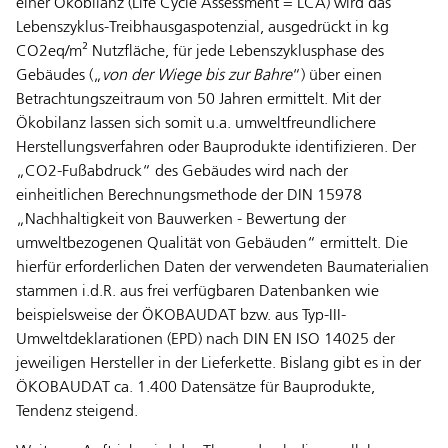
einer Ökobilanz (Life Cycle Assessment = LCA) wird das
Lebenszyklus-Treibhausgaspotenzial, ausgedrückt in kg
CO2eq/m² Nutzfläche, für jede Lebenszyklusphase des
Gebäudes („
von der Wiege bis zur Bahre
“) über einen
Betrachtungszeitraum von 50 Jahren ermittelt. Mit der
Ökobilanz lassen sich somit u.a. umweltfreundlichere
Herstellungsverfahren oder Bauprodukte identifizieren. Der
„CO2-Fußabdruck“ des Gebäudes wird nach der
einheitlichen Berechnungsmethode der DIN 15978
„Nachhaltigkeit von Bauwerken - Bewertung der
umweltbezogenen Qualität von Gebäuden“ ermittelt. Die
hierfür erforderlichen Daten der verwendeten Baumaterialien
stammen i.d.R. aus frei verfügbaren Datenbanken wie
beispielsweise der ÖKOBAUDAT bzw. aus Typ-III-
Umweltdeklarationen (EPD) nach DIN EN ISO 14025 der
jeweiligen Hersteller in der Lieferkette. Bislang gibt es in der
ÖKOBAUDAT ca. 1.400 Datensätze für Bauprodukte,
Tendenz steigend.