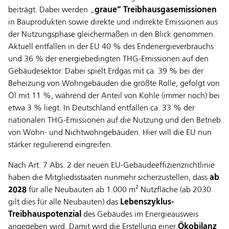
beiträgt. Dabei werden „
graue“ Treibhausgasemissionen
in Bauprodukten sowie direkte und indirekte Emissionen aus
der Nutzungsphase gleichermaßen in den Blick genommen.
Aktuell entfallen in der EU 40 % des Endenergieverbrauchs
und 36 % der energiebedingten THG-Emissionen auf den
Gebäudesektor. Dabei spielt Erdgas mit ca. 39 % bei der
Beheizung von Wohngebäuden die größte Rolle, gefolgt von
Öl mit 11 %, während der Anteil von Kohle (immer noch) bei
etwa 3 % liegt. In Deutschland entfallen ca. 33 % der
nationalen THG-Emissionen auf die Nutzung und den Betrieb
von Wohn- und Nichtwohngebäuden. Hier will die EU nun
stärker regulierend eingreifen.
Nach Art. 7 Abs. 2 der neuen EU-Gebäudeeffizienzrichtlinie
haben die Mitgliedsstaaten nunmehr sicherzustellen, dass
ab
2028
für alle Neubauten ab 1.000 m² Nutzfläche (ab 2030
gilt dies für alle Neubauten) das
Lebenszyklus-
Treibhauspotenzial
des Gebäudes im Energieausweis
angegeben wird. Damit wird die Erstellung einer
Ökobilanz