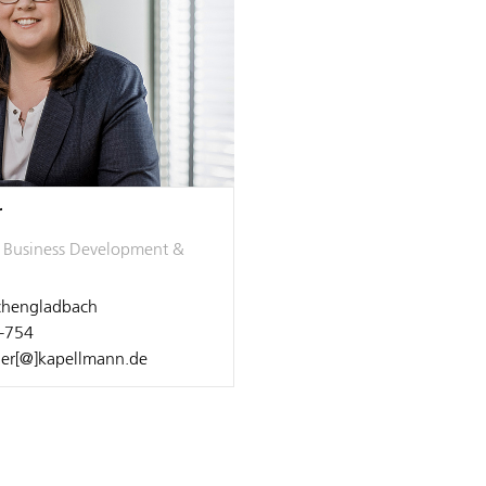
r
, Business Development &
hengladbach
-754
ner[@]kapellmann.de