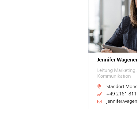
Jennifer Wagene
Leitung Marketing
Kommunikation
Standort
Mönc
+49 2161 811
jennifer.wage