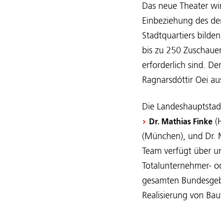
Das neue Theater wir
Einbeziehung des de
Stadtquartiers bilde
bis zu 250 Zuschaue
erforderlich sind. D
Ragnarsdóttir Oei aus
Die Landeshauptsta
(
Dr. Mathias Finke
(München), und Dr. 
Team verfügt über u
Totalunternehmer- o
gesamten Bundesgebie
Realisierung von Ba