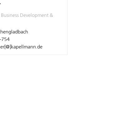
r
, Business Development &
hengladbach
-754
ner[@]kapellmann.de