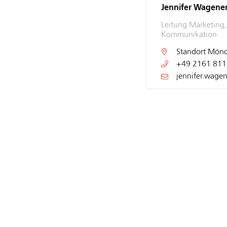
Jennifer Wagene
Leitung Marketing
Kommunikation
Standort
Mönc
+49 2161 811
jennifer.wage