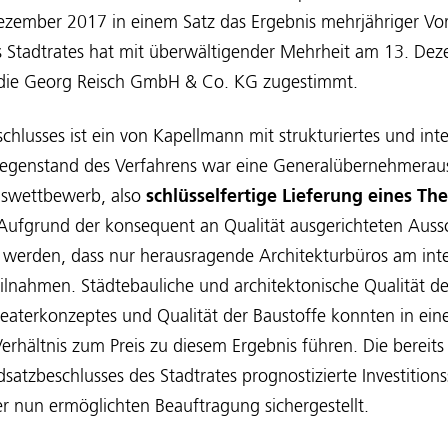
ember 2017 in einem Satz das Ergebnis mehrjähriger Vora
 Stadtrates hat mit überwältigender Mehrheit am 13. De
 die Georg Reisch GmbH & Co. KG zugestimmt.
chlusses ist ein von Kapellmann mit strukturiertes und inte
egenstand des Verfahrens war eine Generalübernehmerau
gswettbewerb, also
schlüsselfertige Lieferung eines T
 Aufgrund der konsequent an Qualität ausgerichteten Auss
t werden, dass nur herausragende Architekturbüros am inte
ilnahmen. Städtebauliche und architektonische Qualität d
Theaterkonzeptes und Qualität der Baustoffe konnten in e
rhältnis zum Preis zu diesem Ergebnis führen. Die bereits
atzbeschlusses des Stadtrates prognostizierte Investitio
r nun ermöglichten Beauftragung sichergestellt.