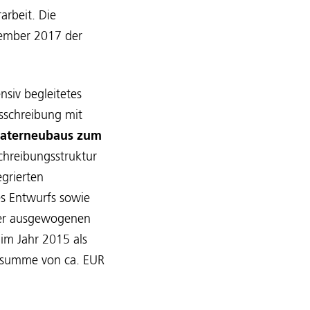
rbeit. Die
zember 2017 der
nsiv begleitetes
sschreibung mit
heaterneubaus zum
chreibungsstruktur
grierten
es Entwurfs sowie
iner ausgewogenen
 im Jahr 2015 als
nssumme von ca. EUR