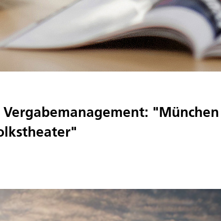
n Vergabemanagement: "Münche
olkstheater"