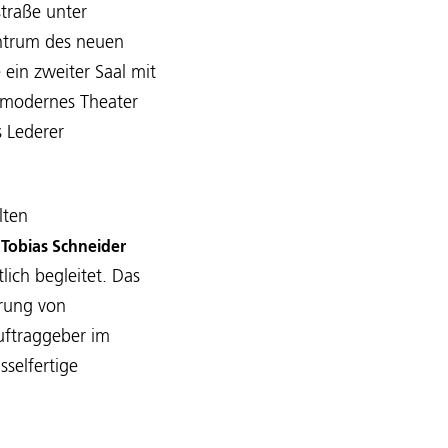
traße unter
ntrum des neuen
 ein zweiter Saal mit
n modernes Theater
s Lederer
lten
 Tobias Schneider
ich begleitet. Das
rung von
uftraggeber im
sselfertige