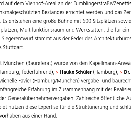
d auf dem Viehhof-Areal an der Tumblingerstraße/Zenettis
nkmalgeschützten Bestandes errichtet werden und das Ze
n. Es entstehen eine große Bühne mit 600 Sitzplätzen sowie
rplätzen, Multifunktionsraum und Werkstätten, die für ei
er Siegerentwurf stammt aus der Feder des Architekturbüro
 Stuttgart.
dt München (Baureferat) wurde von den Kapellmann-Anwä
Hamburg, federführend),
(Hamburg),
Hauke Schüler
Dr.
Michelle Favier (Hamburg/München) vergabe- und baurechtl
mfangreiche Erfahrung im Zusammenhang mit der Realisie
der Generalübernehmervergaben. Zahlreiche öffentliche A
t nutzen diese Expertise für die Strukturierung und schlü
uvorhaben aus einer Hand.