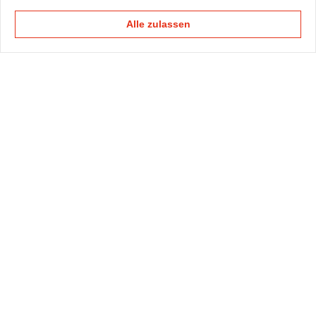
Alle zulassen
KAPELLMANN
PRAXISGRUPPEN
KOMPETENZTEAMS