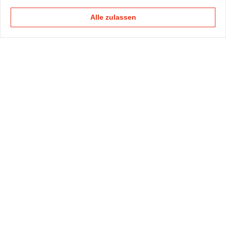
Alle zulassen
KAPELLMANN
PRAXISGRUPPEN
KOMPETENZTEAMS