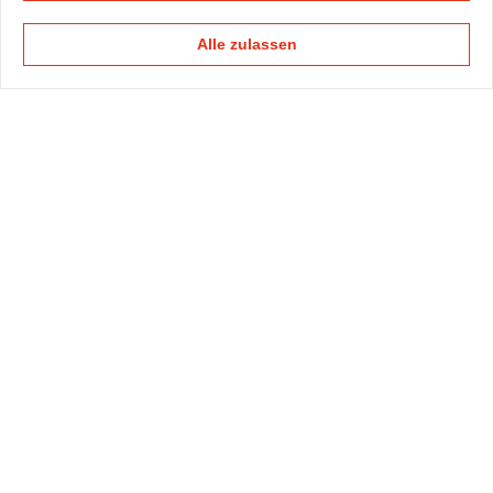
Alle zulassen
KAPELLMANN
PRAXISGRUPPEN