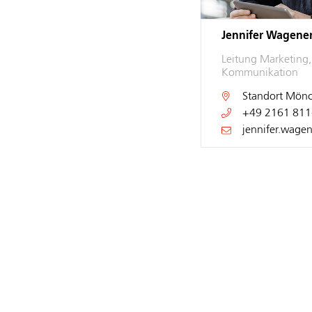
Jennifer Wagene
Leitung Marketing
Kommunikation
Standort
Mönc
+49 2161 811
jennifer.wage