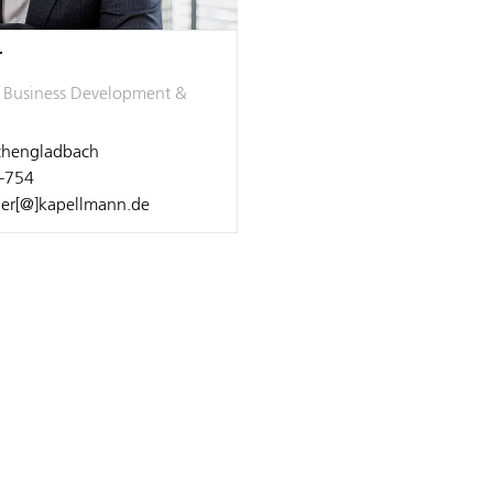
r
, Business Development &
hengladbach
-754
ner[@]kapellmann.de