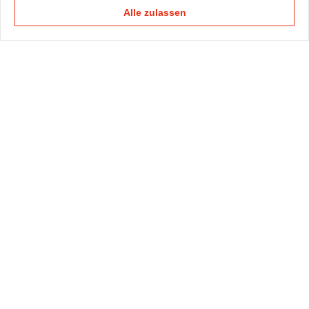
Alle zulassen
KAPELLMANN
PRAXISGRUPPEN
KOMPETENZTEAMS