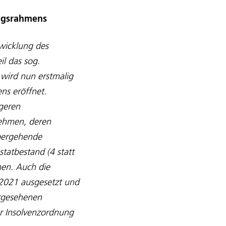
ungsrahmens
wicklung des
il das sog.
 wird nun erstmalig
ns eröffnet.
geren
nehmen, deren
übergehende
tatbestand (4 statt
men. Auch die
 2021 ausgesetzt und
rgesehenen
er Insolvenzordnung