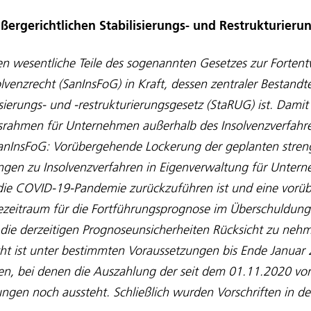
ßergerichtlichen Stabilisierungs- und Restrukturier
n wesentliche Teile des sogenannten Gesetzes zur Fortent
lvenzrecht (SanInsFoG) in Kraft, dessen zentraler Bestandte
sierungs- und
‑
restrukturierungsgesetz (StaRUG) ist. Damit
gsrahmen für Unternehmen außerhalb des Insolvenzverfahre
anInsFoG: Vorübergehende Lockerung der geplanten stren
gen zu Insolvenzverfahren in Eigenverwaltung für Unter
uf die COVID-19-Pandemie zurückzuführen ist und eine vor
zeitraum für die Fortführungsprognose im Überschuldungs
die derzeitigen Prognoseunsicherheiten Rücksicht zu neh
cht ist unter bestimmten Voraussetzungen bis Ende Januar
n, bei denen die Auszahlung der seit dem 01.11.2020 vo
stungen noch aussteht. Schließlich wurden Vorschriften in d