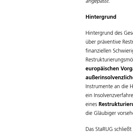
angepasst.
Hintergrund
Hintergrund des Gese
über präventive Rest
finanziellen Schwier
Restrukturierungsmög
europäischen Vorga
außerinsolvenzlic
Instrumente an die H
ein Insolvenzverfahr
eines
Restrukturie
die Gläubiger vorse
Das StaRUG schließt 