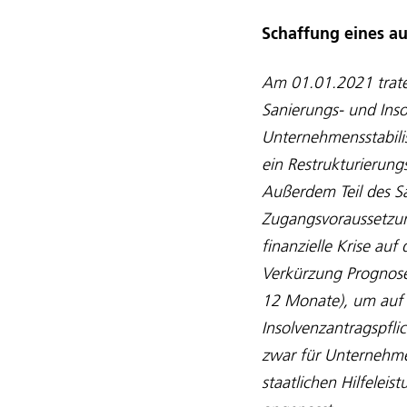
Schaffung eines au
Am 01.01.2021 trate
Sanierungs- und Inso
Unternehmensstabili
ein Restrukturierun
Außerdem Teil des S
Zugangsvoraussetzun
finanzielle Krise a
Verkürzung Prognose
12 Monate), um auf 
Insolvenzantragspfli
zwar für Unternehme
staatlichen Hilfelei