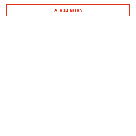
Alle zulassen
KAPELLMANN
PRAXISGRUPPEN
KOMPETENZTEAMS