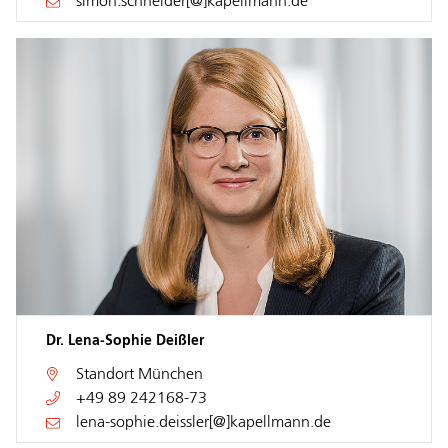
simon.schneider[@]kapellmann.de
Dr. Lena-Sophie Deißler
Standort
München
+49 89 242168-73
lena-sophie.deissler[@]kapellmann.de