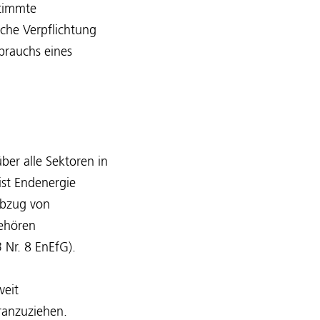
stimmte
lche Verpflichtung
brauchs eines
er alle Sektoren in
ist Endenergie
Abzug von
gehören
 Nr. 8 EnEfG).
weit
ranzuziehen.