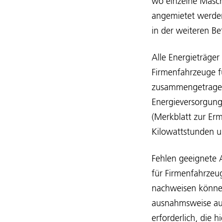
wo einzelne Masch
angemietet werde
in der weiteren B
Alle Energieträger
Firmenfahrzeuge fü
zusammengetragen
Energieversorgung
(Merkblatt zur Er
Kilowattstunden 
Fehlen geeignete
für Firmenfahrzeug
nachweisen könne
ausnahmsweise auc
erforderlich, die