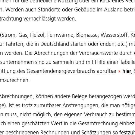
inen für die betriebliche Nutzung oder ein Rack eines Re
n. Werden auch Standorte oder Gebäude im Ausland betri
etrachtung vernachlässigt werden.
 (Strom, Gas, Heizöl, Fernwärme, Biomasse, Wasserstoff, Kr
r Fahrten, die in Deutschland starten oder enden, etc.) m
 werden. Die Abrechnungen der Verbrauchswerte durch 
sunternehmen sind zu sammeln und mit Hilfe einer Tabell
mittlung des Gesamtendenergieverbrauchs abrufbar
,
hier
umzurechnen.
 Abrechnungen, können andere Belege herangezogen werde
e). Ist es trotz zumutbarer Anstrengungen, die man nötige
n muss, nicht möglich, den eigenen Verbrauch zu bestim
h einen geschätzten Wert in die Gesamtrechnung einbezi
 hier beschriebenen Rechnungen und Schätzungen so festzuh