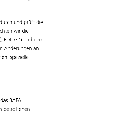
durch und prüft die
hten wir die
z („EDL-G") und dem
ten Änderungen an
en; spezielle
s das BAFA
m betroffenen