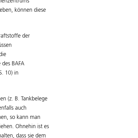
chenzentrums
eben, können diese
aftstoffe der
üssen
die
e des BAFA
 S. 10) in
n (z. B. Tankbelege
nfalls auch
men, so kann man
ehen. Ohnehin ist es
alten, dass sie dem