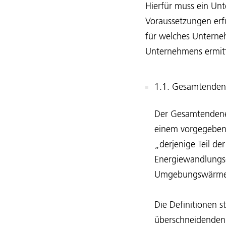
Hierfür muss ein U
Voraussetzungen erfü
für welches Unterne
Unternehmens ermit
1.1. Gesamtendene
Der Gesamtendener
einem vorgegebene
„derjenige Teil d
Energiewandlungs-
Umgebungswärme od
Die Definitionen 
überschneidenden 