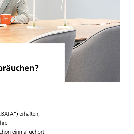
rbräuchen?
„BAFA“) erhalten,
Ihre
 schon einmal gehört