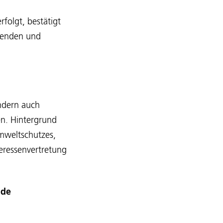
rfolgt, bestätigt
Spenden und
ndern auch
en. Hintergrund
Umweltschutzes,
eressenvertretung
nde