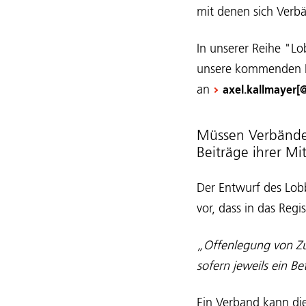
mit denen sich Verb
In unserer Reihe "Lo
unsere kommenden In
an
axel.kallmayer[
Müssen Verbände 
Beiträge ihrer Mi
Der Entwurf des Lobb
vor, dass in das Regi
„Offenlegung von Zu
sofern jeweils ein B
Ein Verband kann di