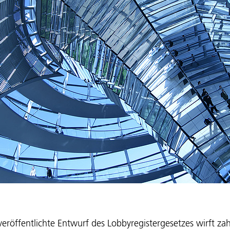
röffentlichte Entwurf des Lobbyregistergesetzes wirft zah