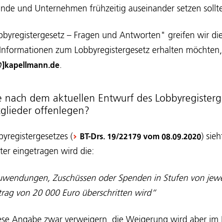
ände und Unternehmen frühzeitig auseinander setzen sollt
bbyregistergesetz – Fragen und Antworten" greifen wir di
formationen zum Lobbyregistergesetz erhalten möchten, 
.
@]kapellmann.de
nach dem aktuellen Entwurf des Lobbyregisterge
tglieder offenlegen?
yregistergesetzes (
) sie
BT-Drs. 19/22179 vom 08.09.2020
ster eingetragen wird die:
wendungen, Zuschüssen oder Spenden in Stufen von jewe
etrag von 20 000 Euro überschritten wird“
ese Angabe zwar verweigern, die Weigerung wird aber im 