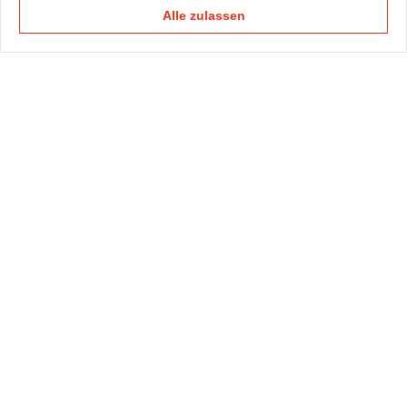
Alle zulassen
KAPELLMANN
PRAXISGRUPPEN
KOMPETENZTEAMS